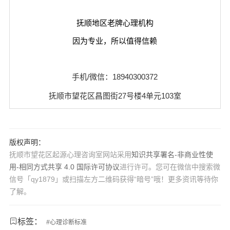
抚顺地区老牌心理机构
因为专业，所以值得信赖
手机/微信：18940300372
抚顺市望花区昌图街27号楼4单元103室
版权声明：
抚顺市望花区起源心理咨询室网站采用
知识共享署名-非商业性使
用-相同方式共享 4.0 国际许可协议
进行许可。您可在微信中搜索微
信号「qy1879」或扫描左方二维码获得“暗号”哦！更多资讯等待你
了解。
标签：
#
心理诊断标准