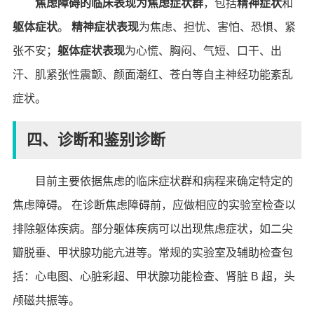
焦虑障碍的临床表现为焦虑症状群
，包括
精神症状
和
躯体症状
。
精神症状表现
为焦虑、担忧、害怕、恐惧、紧
张不安；
躯体症状表现
为
心慌、胸闷、气短、口干、出
汗、肌紧张性震颤、颜面潮红、苍白等自主神经功能紊乱
症状。
四、诊断和鉴别诊断
目前主要依据焦虑的临床症状群和病程来确定特定的
焦虑障碍。 在诊断焦虑障碍前，应做相应的实验室检查以
排除躯体疾病。部分躯体疾病可以出现焦虑症状，如二尖
瓣脱垂、甲状腺功能亢进等。常规的实验室及辅助检查包
括：心电图、心脏彩超、甲状腺功能检查、肾脏 B 超，头
颅磁共振等。