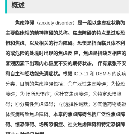
概述
焦虑障碍
（anxiety disorder）
是一组以焦虑症状群为
主要临床相的精神障碍的总称。焦虑障碍的特点是过度恐
惧和焦虑，以及相关的行为障碍。恐惧是指面临具体不利
的或危险的处境时出现的焦虑反 应，焦虑是指缺乏相应的
客观因素下出现内心极度不安的期待状态， 伴有紧张不安
和自主神经功能失调症状。
根据 ICD-11 和 DSM-5 的疾病
分类，目前的焦虑障碍包括：①广泛性焦虑障碍；②惊恐
障碍；③ 场所恐惧症；④社交焦虑障碍；⑤特定恐惧障
碍；⑥分离性焦虑障碍； ⑦选择性缄默；⑧其他药物或躯
体疾病所致焦虑障碍。
本章的焦虑障碍包括广泛性焦虑障
碍、惊恐障碍、场所恐惧症、社交焦虑障碍和特定恐惧障