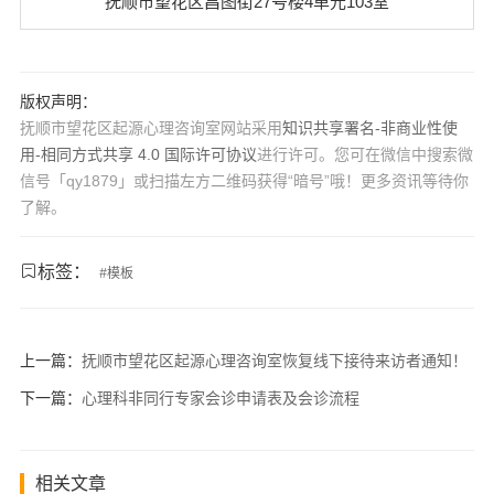
抚顺市望花区昌图街27号楼4单元103室
版权声明：
抚顺市望花区起源心理咨询室网站采用
知识共享署名-非商业性使
用-相同方式共享 4.0 国际许可协议
进行许可。您可在微信中搜索微
信号「qy1879」或扫描左方二维码获得“暗号”哦！更多资讯等待你
了解。
标签：
#
模板
上一篇：
抚顺市望花区起源心理咨询室恢复线下接待来访者通知！
下一篇：
心理科非同行专家会诊申请表及会诊流程
相关文章