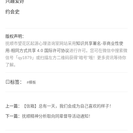
兴趣爱好
约会史
版权声明：
抚顺市望花区起源心理咨询室网站采用
知识共享署名-非商业性使
用-相同方式共享 4.0 国际许可协议
进行许可。您可在微信中搜索微
信号「qy1879」或扫描左方二维码获得“暗号”哦！更多资讯等待你
了解。
标签：
#
模板
上一篇：
【信箱】总有一天，我们会成为自己喜欢的样子！
下一篇：
抚顺精神分析取向同辈督导活动通知！