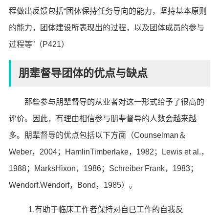
程做出反馈包括“团体保持任务导向的能力，坚持基本原则
的能力，团体建设所表现出的过程，以及团体成员的参与
过程等”（P421）
朋辈督导团体的优点与缺点
那些参与朋辈督导的从业者对这一形式给予了很高的
评价。因此，有理由相信参与朋辈督导的人数会越来越
多。朋辈督导的优点包括以下方面（Counselman＆
Weber，2004；HamlinTimberlake，1982；Lewis et al.，
1988；MarksHixon，1986；Schreiber Frank，1983；
Wendorf.Wendorf，Bond，1985）。
1.有助于临床工作者保持对自已工作的自我反