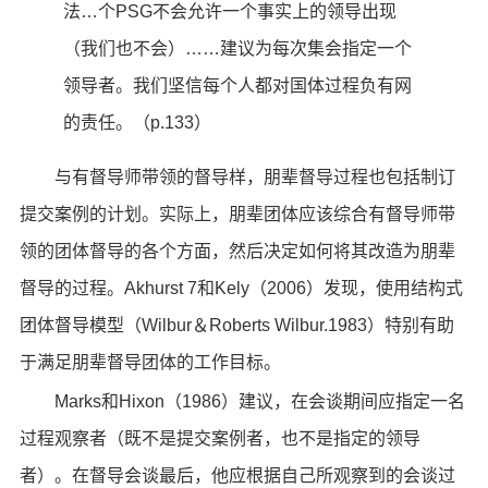
法…个PSG不会允许一个事实上的领导出现
（我们也不会）……建议为每次集会指定一个
领导者。我们坚信每个人都对国体过程负有网
的责任。（p.133）
与有督导师带领的督导样，朋辈督导过程也包括制订
提交案例的计划。实际上，朋辈团体应该综合有督导师带
领的团体督导的各个方面，然后决定如何将其改造为朋辈
督导的过程。Akhurst 7和Kely（2006）发现，使用结构式
团体督导模型（Wilbur＆Roberts Wilbur.1983）特别有助
于满足朋辈督导团体的工作目标。
Marks和Hixon（1986）建议，在会谈期间应指定一名
过程观察者（既不是提交案例者，也不是指定的领导
者）。在督导会谈最后，他应根据自己所观察到的会谈过