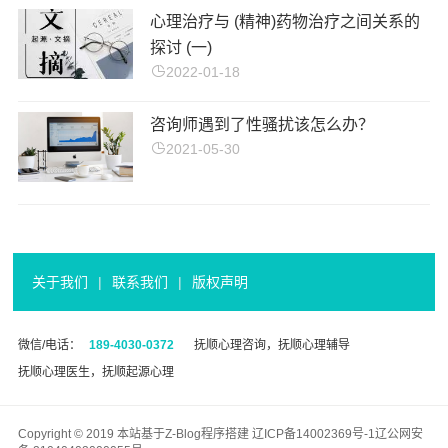
心理治疗与 (精神)药物治疗之间关系的
探讨 (一)
2022-01-18
咨询师遇到了性骚扰该怎么办？
2021-05-30
关于我们
|
联系我们
|
版权声明
微信/电话：
189-4030-0372
抚顺心理咨询，抚顺心理辅导
抚顺心理医生，抚顺起源心理
Copyright © 2019 本站基于
Z-Blog
程序搭建
辽ICP备14002369号-1
辽公网安