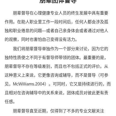
朋辈团体督导
朋辈督导在心理健康专业人员的终生发展中具有重要
作用。在助人职业里工作一段时间后，任何人都会涉及孤
独和职业倦怠的问题—或者自己亲身体会或者通过对他人
的观察，同时也害怕自己变得没有活力。
我们将朋辈督导单独作为一个部分来讨论，因为它的
独特性质使之不同于有督导师带领的团体。最重要的是，
朋辈督导不存在等级差别，而且也不包括正式的评价。从
这种意义上来说，它更像咨询或辅导，而不是督导（可参
见，McWilliams.2004）。可同时，它又是持续进行的，而
且相对在咨询辅导中的关系来说，团体成员对彼此更有责
任感。
朋辈督导直至近期，仅得到了不多的专业文献关注