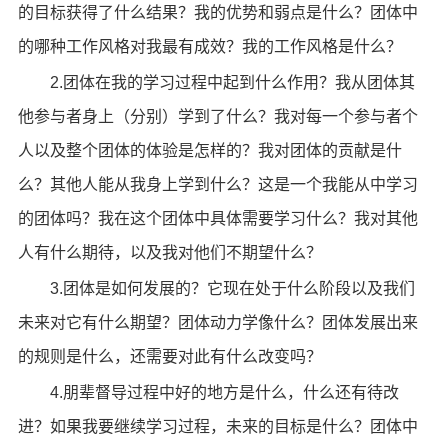
的目标获得了什么结果？我的优势和弱点是什么？团体中
的哪种工作风格对我最有成效？我的工作风格是什么？
2.团体在我的学习过程中起到什么作用？我从团体其
他参与者身上（分别）学到了什么？我对每一个参与者个
人以及整个团体的体验是怎样的？我对团体的贡献是什
么？其他人能从我身上学到什么？这是一个我能从中学习
的团体吗？我在这个团体中具体需要学习什么？我对其他
人有什么期待，以及我对他们不期望什么？
3.团体是如何发展的？它现在处于什么阶段以及我们
未来对它有什么期望？团体动力学像什么？团体发展出来
的规则是什么，还需要对此有什么改变吗？
4.朋辈督导过程中好的地方是什么，什么还有待改
进？如果我要继续学习过程，未来的目标是什么？团体中