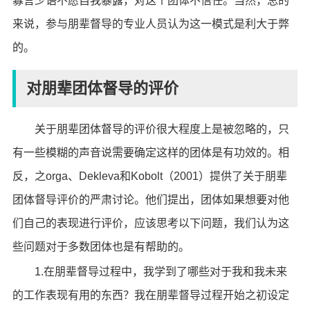
寡言少语不愿自我暴露，对这个团体不信任。当然，总的
来说，参与朋辈督导的专业人员认为这一模式是利大于弊
的。
对朋辈团体督导的评价
关于朋辈团体督导的评价很大程度上是被忽略的，只
有一些模糊的声音说需要确定这样的团体是有功效的。相
反，之orga、Dekleva和Kobolt（2001）提供了关于朋辈
团体督导评价的严肃讨论。他们提出，团体如果想要对他
们自己的表现进行评价，应该思考以下问题，我们认为这
些问题对于多数团体也是有帮助的。
1.在朋辈督导过程中，我学到了哪些对于我和我未来
的工作表现有用的东西？我在朋辈督导过程开始之初设定