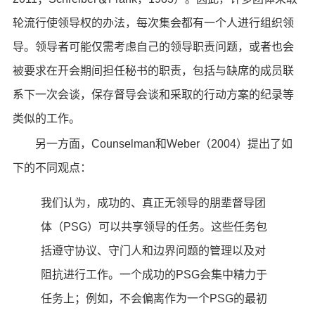
轮流行使领导权的办法，每次集会都有一个人进行组织领
导。领导者可能仅需考虑自己的领导职责问题，或者也会
被要求在开会期间担任秘书的职责，包括与缺席的成员联
系下一次会谈，保存督导会谈和采取的行动方案的纪录等
类似的工作。
另一方面，Counselman和Weber（2004）提出了如
下的不同观点：
我们认为，成功的、真正无领导的朋辈督导团
体（PSG）可以共享领导的任务。这些任务包
括遵守协议、守门人和边界问题的管理以及对
阻抗进行工作。一个成功的PSG会集中精力于
任务上；例如，不会偏离作为一个PSG的最初