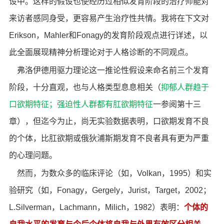
设中。这样的假设也使经历过相似发育阶段的治疗师能对
来访者感同身受，更容易产生治疗性共情。我将在下文对
Erikson，Mahler和Fonagy的发育阶段观点进行详述，以
此全面展现精神分析理论对于人格诊断的不同观点。
弗洛伊德用驱力理论这一推论性假设来命名前三个发育
阶段，十分直观，也与人格类型息息相关（
抑郁人群趋于
口欲期特征；强迫性人群都有肛欲期特征
一参阅第十三
章），但迄今为止，尚无实验数据表明，口欲期发育不良
的个体，比肛欲期或俄狄浦斯期发育不良者具有更为严重
的心理问题。
然而，为数众多的临床评论（如，Volkan，1995）和实
验研究（如，Fonagy，Gergely，Jurist，Target，2002；
L.Silverman，Lachmann，Milich，1982）表明：
个体的