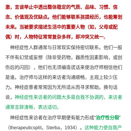
激，言谈举止中透出整体稳定的气质、品味、习惯、信
念、价值观及优缺点。他们能够联系孩提经历，也能筹划
未来。当被要求描述生活中的重要人物（如，父母或配
偶）时，人物特征常常复杂多样，即冲突又统一
。
神经症性人群通常与日常现实保持密切联系。他们一般
不伴有幻觉或妄想（除非受药物，器质性因素影响，或创
伤后的闪回），他们也无须编造谎话来使治疗师相信他们
是谁。治疗师与这样的来访者沟通顺畅，主观上较少压
力。神经症患者常常因为无所适从而寻求帮助。换句话
说，
神经症性来访者的问题大多是自我不协调的，来访者
通常言辞清晰、表达适切。
神经症性来访者在治疗早期便有能力形成“
治疗性分裂
”
（therapeuticsplit，Sterba，1934）。
这种能力使自我产