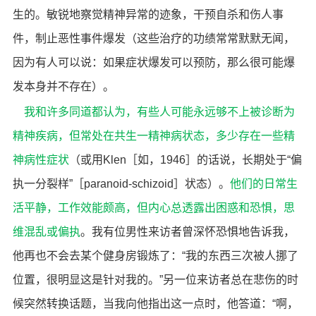
生的。敏锐地察觉精神异常的迹象，干预自杀和伤人事
件，制止恶性事件爆发（这些治疗的功绩常常默默无闻，
因为有人可以说：如果症状爆发可以预防，那么很可能爆
发本身并不存在）。
我和许多同道都认为，有些人可能永远够不上被诊断为
精神疾病，但常处在共生一精神病状态，多少存在一些精
神病性症状
（或用Klen［如，1946］的话说，长期处于“偏
执一分裂样”［paranoid-schizoid］状态）。
他们的日常生
活平静，工作效能颇高，但内心总透露出困惑和恐惧，思
维混乱或偏执
。我有位男性来访者曾深怀恐惧地告诉我，
他再也不会去某个健身房锻炼了：“我的东西三次被人挪了
位置，很明显这是针对我的。”另一位来访者总在悲伤的时
候突然转换话题，当我向他指出这一点时，他答道：“啊，