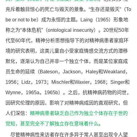
充斥着触目惊心的死亡与毁灭的景象。“生存还是毁灭”（To
be or not to be）成为永恒的主题。Laing（1965）形象地
称之为“本体危机”（ontological insecurity）。20世纪50年
代至60年代，精神分析思想指导下的对精神病患者家庭环
境的研究表明，这类儿童自小受家庭情感交流方式的潜移
默化，逐渐认为自己并非一个独立个体，而是某位家庭成
员生命的延续（Bateson，Jackson，Haley和Weakland，
1956；Lidz，1973；Mischler和Waxier，1968；Singer和
Wynne，1965a，1965b）。之后，抗精神病药物的问世，
因研究伦理的原因，影响了对精神病成因的直观研究，但
人们深信：
精神病患者缺乏自己作为独立个体存在于世的
觉知，甚至完全不了解独立存在意味着什么
。
尽管精神病性来访者存在许多异于常人甚至出现令人望