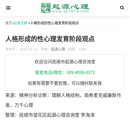
首页
-
起源文摘
>人格形成的性心理发育阶段观点
人格形成的性心理发育阶段观点
发布于：2022-02-13
作者：
起源心理
阅读：7284
欢迎访问抚顺市起源心理咨询室
我室电话/微信：189-4030-0372
如果有需要不要犹豫，可以随时联系我
来源：精神分析诊断：理解人格结构，南希麦克威廉斯作
者，万千心理
整理：抚顺市望花区起源心理咨询室 李海涛