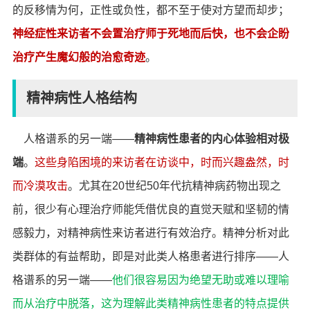
的反移情为何，正性或负性，都不至于使对方望而却步；
神经症性来访者不会置治疗师于死地而后快，也不会企盼
治疗产生魔幻般的治愈奇迹
。
精神病性人格结构
人格谱系的另一端——
精神病性患者的内心体验相对极
端
。
这些身陷困境的来访者在访谈中，时而兴趣盎然，时
而冷漠攻击
。尤其在20世纪50年代抗精神病药物出现之
前，很少有心理治疗师能凭借优良的直觉天赋和坚韧的情
感毅力，对精神病性来访者进行有效治疗。精神分析对此
类群体的有益帮助，即是对此类人格患者进行排序——人
格谱系的另一端——
他们很容易因为绝望无助或难以理喻
而从治疗中脱落，这为理解此类精神病性患者的特点提供