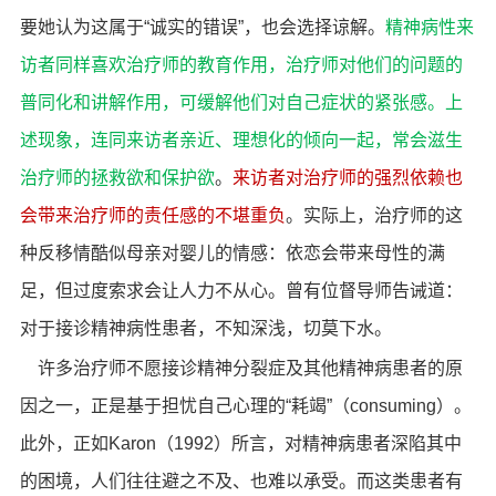
要她认为这属于“诚实的错误”，也会选择谅解。
精神病性来
访者同样喜欢治疗师的教育作用，治疗师对他们的问题的
普同化和讲解作用，可缓解他们对自己症状的紧张感。上
述现象，连同来访者亲近、理想化的倾向一起，常会滋生
治疗师的拯救欲和保护欲
。
来访者对治疗师的强烈依赖也
会带来治疗师的责任感的不堪重负
。实际上，治疗师的这
种反移情酷似母亲对婴儿的情感：依恋会带来母性的满
足，但过度索求会让人力不从心。曾有位督导师告诫道：
对于接诊精神病性患者，不知深浅，切莫下水。
许多治疗师不愿接诊精神分裂症及其他精神病患者的原
因之一，正是基于担忧自己心理的“耗竭”（consuming）。
此外，正如Karon（1992）所言，对精神病患者深陷其中
的困境，人们往往避之不及、也难以承受。而这类患者有