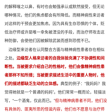
的解释嗤之以鼻，有时也会勉强承认或默然接受，但无论
哪种情况，他们的焦虑都会有所降低。而精神病性来访者
对这样的干预会更加焦虑。因为具有生存恐惧的个体，贬
低治疗师或许是唯一幸免被湮没的手段，而治疗师攻击这
种防御，会使他们因被解除武装而感到恐慌不已。
边缘型来访者在认同整合方面与精神病性患者存在相似
之处。
边缘型人格来访者的自我体验充满了不协调性和间
断性。当被要求介绍自己的性格时，他们会像精神病性患
者那样不知所措；当被要求描述生活中的重要人物时，他
们的描述都缺乏生动的立体感。
典型的例子：“我妈妈？我
觉得她就是一个普通的妈妈”。他们常常一概而论，轻描淡
写，“一个酒鬼，仅此而已。”
但与精神病患者不同，他们没
有具体的、匪夷所思的怪诞内容，他们也不愿意与治疗师