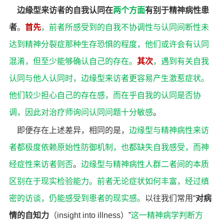
边缘型来访者的自我认同在
两个方面
有别于精神病性患
者
。
首先
，前者所感受到的自我不协调性与认同间断性未
达到精神分裂症那种生存恐惧的程度，他们或许会有认同
混淆，但至少能够确认自己的存在。
其次
，遇到有关自我
认同与他人认同时，边缘型来访者更容易产生激惹症状。
他们较少担心自己的存在感，而在乎自我的认同是否协
调，因此对治疗师询问认同问题十分敏感
。
即便存在上述差异，相同的是，
边缘型与精神病性来访
者都极度依赖原始性防御机制，也都缺失自我感受，而神
经症性来访者则否
。
边缘型与精神病性人群二者间的本质
区别在于现实检验能力。前者无论症状如何丰富，经过缜
密的访谈，仍能感受到患者的现实感。
以往我们常用“
对病
情的自知力
（insight into illness）”
这一精神病学判断方