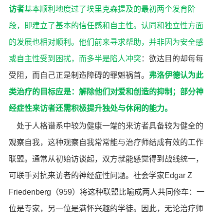
访者
基本顺利地度过了埃里克森提及的最初两个发育阶
段，即建立了基本的信任感和自主性。认同和独立性方面
的发展也相对顺利。他们前来寻求帮助，并非因为安全感
或自主性受到困扰，而多半是陷人冲突
：欲达目的却每每
受阻，而自己正是制造障碍的罪魁祸首。
弗洛伊德认为此
类治疗的目标应是：解除他们对爱和创造的抑制；部分神
经症性来访者还需积极提升独处与休闲的能力。
处于人格谱系中较为健康一端的来访者具备较为健全的
观察自我，这种观察自我常常能与治疗师结成有效的工作
联盟。通常从初始访谈起，双方就能感觉得到战线统一，
可联手对抗来访者的神经症性问题。社会学家Edgar Z
Friedenberg（959）将这种联盟比喻成两人共同修车：一
位是专家，另一位是满怀兴趣的学徒。因此，无论治疗师