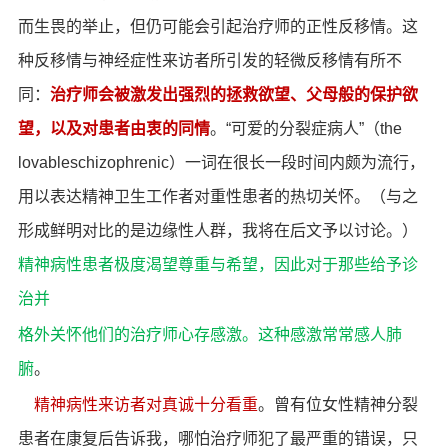
而生畏的举止，但仍可能会引起治疗师的正性反移情。这
种反移情与神经症性来访者所引发的轻微反移情有所不
同：
治疗师会被激发出强烈的拯救欲望、父母般的保护欲
望，以及对患者由衷的同情
。“可爱的分裂症病人”（the
lovableschizophrenic）一词在很长一段时间内颇为流行，
用以表达精神卫生工作者对重性患者的热切关怀。（与之
形成鲜明对比的是边缘性人群，我将在后文予以讨论。）
精神病性患者极度渴望尊重与希望，因此对于那些给予诊
治并
格外关怀他们的治疗师心存感激。这种感激常常感人肺
腑
。
精神病性来访者对真诚十分看重
。曾有位女性精神分裂
患者在康复后告诉我，哪怕治疗师犯了最严重的错误，只