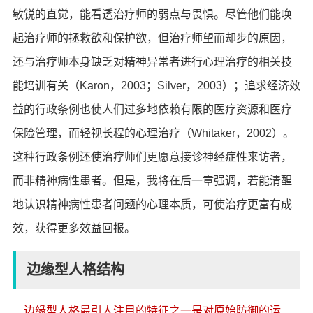
敏锐的直觉，能看透治疗师的弱点与畏惧。尽管他们能唤
起治疗师的拯救欲和保护欲，但治疗师望而却步的原因，
还与治疗师本身缺乏对精神异常者进行心理治疗的相关技
能培训有关（Karon，2003；Silver，2003）；追求经济效
益的行政条例也使人们过多地依赖有限的医疗资源和医疗
保险管理，而轻视长程的心理治疗（Whitaker，2002）。
这种行政条例还使治疗师们更愿意接诊神经症性来访者，
而非精神病性患者。但是，我将在后一章强调，若能清醒
地认识精神病性患者问题的心理本质，可使治疗更富有成
效，获得更多效益回报。
边缘型人格结构
边缘型人格最引人注目的特征之一是对原始防御的运