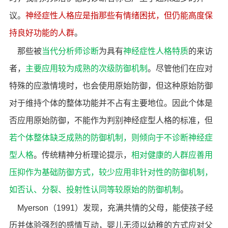
议。
神经症性人格应是指那些有情绪困扰，但仍能高度保
持良好功能的人群
。
那些被
当代分析师诊断
为具有
神经症性人格特质
的来访
者，
主要应用较为成熟的次级防御机制
。尽管他们在应对
特殊的应激情境时，也会使用原始防御，但这种原始防御
对于维持个体的整体功能并不占有主要地位。因此个体是
否应用原始防御，不能作为判别神经症型人格的标准，但
若个体整体缺乏成熟的防御机制，则倾向于不诊断神经症
型人格
。传统精神分析理论提示，
相对健康的人群应善用
压抑作为基础防御方式，较少应用非针对性的防御机制，
如否认、分裂、投射性认同等较原始的防御机制
。
Myerson（1991）发现，充满共情的父母，能使孩子经
历并体验强烈的感情互动，婴儿无须以幼稚的方式应对父