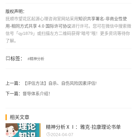
版权声明：
抚顺市望花区起源心理咨询室网站采用
知识共享署名-非商业性使
用-相同方式共享 4.0 国际许可协议
进行许可。您可在微信中搜索微
信号「qy1879」或扫描左方二维码获得“暗号”哦！更多资讯等待你
了解。
标签：
#
精神分析
上一篇：
【评估方法】自杀、自伤风险因素评估!
下一篇：
督导体系介绍！
相关文章
精神分析ⅩⅠ：雅克·拉康理论书单
2024-04-07