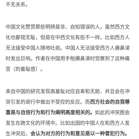
不无关系。
中国文化赞赏那些明辨是非、自知错误的人。虽然西方文
化也鄙视无耻，但是在中西文化有些不一样。比如西方人
无法接受中国人随地吐痰。中国人无法接受西方人擤鼻涕
时发出巨响。作者在中国用手帕擤鼻涕时觉察到了这种痛
苦
（
的羞耻感）。
来自中国的研究发现高羞耻对应自卑和无助，并且会在冲
突引发的退行中做出不受控的反应。而
西方社会的自我尊
重是与自信行为和行为阐明高度相关的。
如此的冲突图会
发生在跨文化的环境中。比如出国的中国人在和西方人发
生冲突后，
会认为对方的行为和意见是以一种冒犯行为。