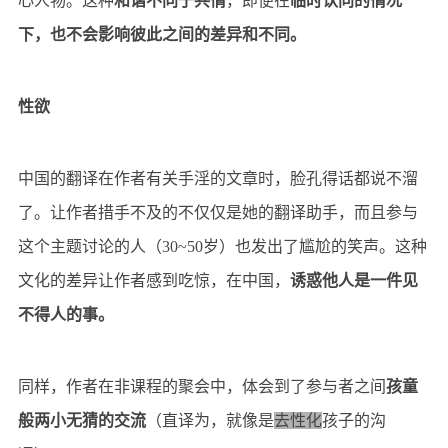
心人物。这种
和谐不同于共情
，即便在
临时认同的情况
下，也不会影响彼此之间的差异和不同。
性欲
中国的翻译在作者有关手淫的文章时，脸孔得话都说不溜
了。让作者措手不及的不仅仅是她的翻译助手，而且参与
这个主题讨论的人（30~50岁）也发出了尴尬的笑声。这种
文化的差异让作者感到吃惊，在中国，
诱惑他人是一件见
不得人的事。
同样，作者在非课程的聚会中，体会到了参与者之间
孩童
般两小无猜的交流
（直译为，就像是
去性化
孩子的沟